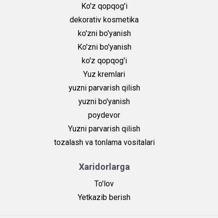
Ko'z qopqog'i
dekorativ kosmetika
ko'zni bo'yanish
Ko'zni bo'yanish
ko'z qopqog'i
Yuz kremlari
yuzni parvarish qilish
yuzni bo'yanish
poydevor
Yuzni parvarish qilish
tozalash va tonlama vositalari
Xaridorlarga
To'lov
Yetkazib berish