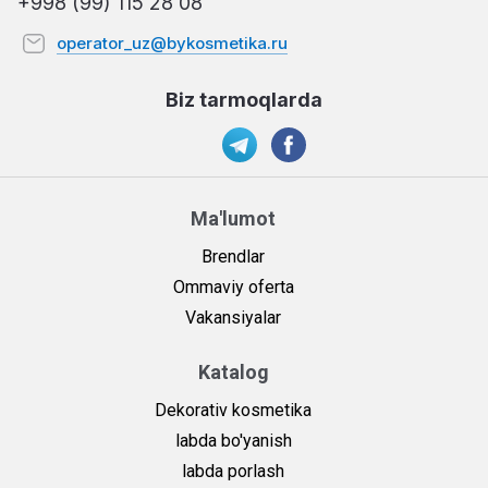
+998 (99) 115 28 08
operator_uz@bykosmetika.ru
Biz tarmoqlarda
Ma'lumot
Brendlar
Ommaviy oferta
Vakansiyalar
Katalog
Dekorativ kosmetika
labda bo'yanish
labda porlash