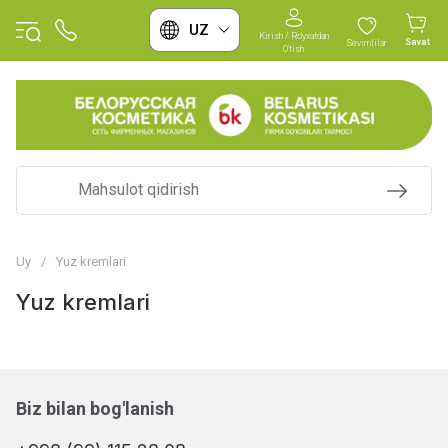
UZ
Kirish / Ro'yxatdan
Savat
Sevimlilar
O'tish
Uy
/
Yuz kremlari
Yuz kremlari
Biz bilan bog'lanish