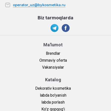
operator_uz@bykosmetika.ru
Biz tarmoqlarda
Ma'lumot
Brendlar
Ommaviy oferta
Vakansiyalar
Katalog
Dekorativ kosmetika
labda bo'yanish
labda porlash
Ko'z qopqog'i