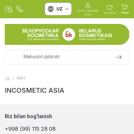
UZ
Kirish / Ro'yxatdan
Savat
Sevimlilar
O'tish
Uy
/
PERY
INCOSMETIC ASIA
Biz bilan bog'lanish
+998 (99) 115 28 08