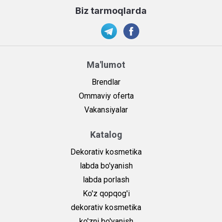
Biz tarmoqlarda
Ma'lumot
Brendlar
Ommaviy oferta
Vakansiyalar
Katalog
Dekorativ kosmetika
labda bo'yanish
labda porlash
Ko'z qopqog'i
dekorativ kosmetika
ko'zni bo'yanish