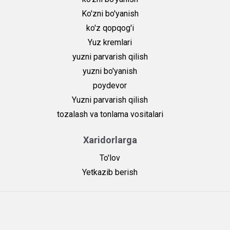
Ko'zni bo'yanish
ko'z qopqog'i
Yuz kremlari
yuzni parvarish qilish
yuzni bo'yanish
poydevor
Yuzni parvarish qilish
tozalash va tonlama vositalari
Xaridorlarga
To'lov
Yetkazib berish