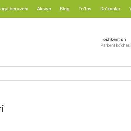
araga beruvchi
Aksiya
Blog
To'lov
Do'konlar
Toshkent sh
Parkent ko'chasi
i