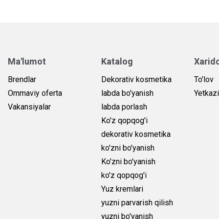
Ma'lumot
Katalog
Xarid
Brendlar
Dekorativ kosmetika
To'lov
Ommaviy oferta
labda bo'yanish
Yetkazi
Vakansiyalar
labda porlash
Ko'z qopqog'i
dekorativ kosmetika
ko'zni bo'yanish
Ko'zni bo'yanish
ko'z qopqog'i
Yuz kremlari
yuzni parvarish qilish
yuzni bo'yanish