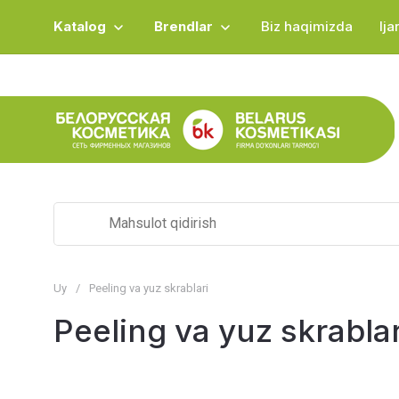
Katalog
Brendlar
Biz haqimizda
Ij
Uy
/
Peeling va yuz skrablari
Peeling va yuz skrablar