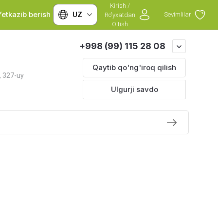
Kirish /
Yetkazib berish
Franshizalar
UZ
Sevimlilar
Ro'yxatdan
O'tish
+998 (99) 115 28 08
Qaytib qo'ng'iroq qilish
, 327-uy
Ulgurji savdo