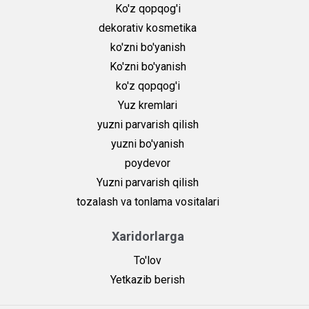
Ko'z qopqog'i
dekorativ kosmetika
ko'zni bo'yanish
Ko'zni bo'yanish
ko'z qopqog'i
Yuz kremlari
yuzni parvarish qilish
yuzni bo'yanish
poydevor
Yuzni parvarish qilish
tozalash va tonlama vositalari
Xaridorlarga
To'lov
Yetkazib berish