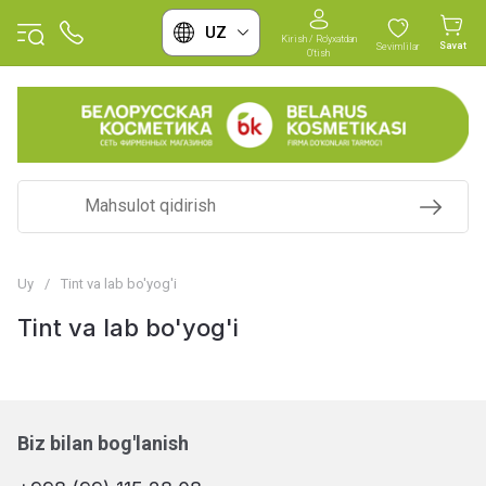
UZ
Kirish / Ro'yxatdan
Savat
Sevimlilar
O'tish
Uy
/
Tint va lab bo'yog'i
Tint va lab bo'yog'i
Biz bilan bog'lanish