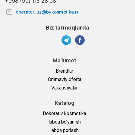
+998 (99) 115 28 08
operator_uz@bykosmetika.ru
Biz tarmoqlarda
Ma'lumot
Brendlar
Ommaviy oferta
Vakansiyalar
Katalog
Dekorativ kosmetika
labda bo'yanish
labda porlash