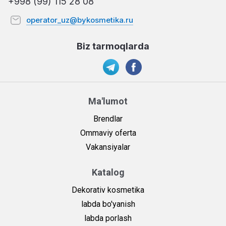
+998 (99) 115 28 08
operator_uz@bykosmetika.ru
Biz tarmoqlarda
Ma'lumot
Brendlar
Ommaviy oferta
Vakansiyalar
Katalog
Dekorativ kosmetika
labda bo'yanish
labda porlash