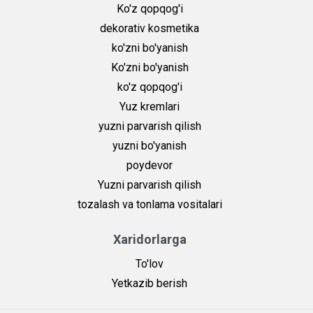
Ko'z qopqog'i
dekorativ kosmetika
ko'zni bo'yanish
Ko'zni bo'yanish
ko'z qopqog'i
Yuz kremlari
yuzni parvarish qilish
yuzni bo'yanish
poydevor
Yuzni parvarish qilish
tozalash va tonlama vositalari
Xaridorlarga
To'lov
Yetkazib berish