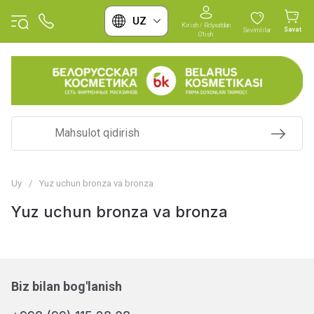
UZ
Kirish / Ro'yxatdan
Savat
Sevimlilar
O'tish
Uy
/
Yuz uchun bronza va bronza
Yuz uchun bronza va bronza
Biz bilan bog'lanish