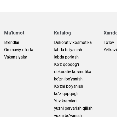
Ma'lumot
Katalog
Xarid
Brendlar
Dekorativ kosmetika
To'lov
Ommaviy oferta
labda bo'yanish
Yetkazi
Vakansiyalar
labda porlash
Ko'z qopqog'i
dekorativ kosmetika
ko'zni bo'yanish
Ko'zni bo'yanish
ko'z qopqog'i
Yuz kremlari
yuzni parvarish qilish
yuzni bo'yanish