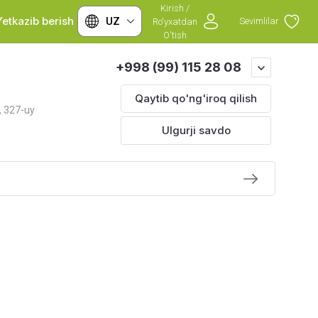
Kirish /
Yetkazib berish
Franshizalar
UZ
Sevimlilar
Ro'yxatdan
O'tish
+998 (99) 115 28 08
Qaytib qo'ng'iroq qilish
, 327-uy
Ulgurji savdo