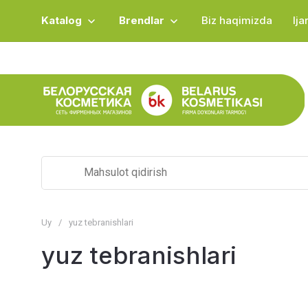
Katalog
Brendlar
Biz haqimizda
Ij
Uy
/
yuz tebranishlari
yuz tebranishlari