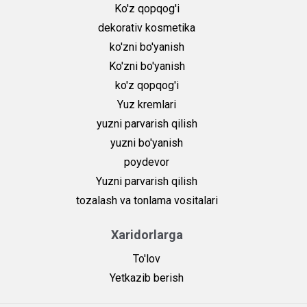
Ko'z qopqog'i
dekorativ kosmetika
ko'zni bo'yanish
Ko'zni bo'yanish
ko'z qopqog'i
Yuz kremlari
yuzni parvarish qilish
yuzni bo'yanish
poydevor
Yuzni parvarish qilish
tozalash va tonlama vositalari
Xaridorlarga
To'lov
Yetkazib berish