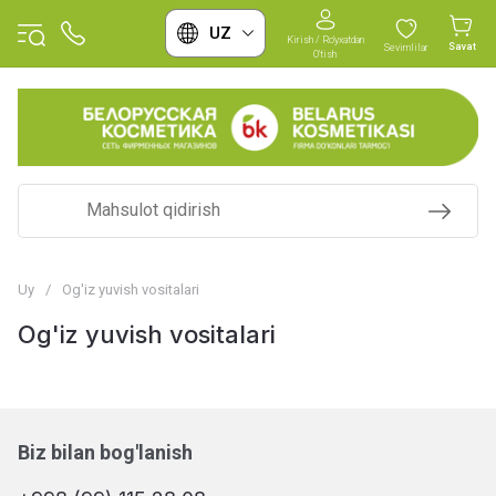
UZ
Kirish / Ro'yxatdan
Savat
Sevimlilar
O'tish
Uy
/
Og'iz yuvish vositalari
Og'iz yuvish vositalari
Biz bilan bog'lanish