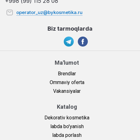
+998 (99) 115 28 08
operator_uz@bykosmetika.ru
Biz tarmoqlarda
Ma'lumot
Brendlar
Ommaviy oferta
Vakansiyalar
Katalog
Dekorativ kosmetika
labda bo'yanish
labda porlash