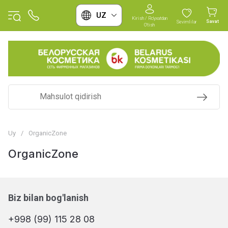
UZ
Kirish / Ro'yxatdan
Savat
Sevimlilar
O'tish
Uy
/
OrganicZone
OrganicZone
Biz bilan bog'lanish
+998 (99) 115 28 08