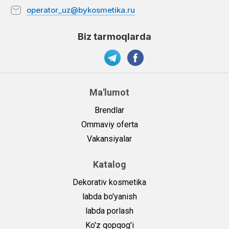
operator_uz@bykosmetika.ru
Biz tarmoqlarda
Ma'lumot
Brendlar
Ommaviy oferta
Vakansiyalar
Katalog
Dekorativ kosmetika
labda bo'yanish
labda porlash
Ko'z qopqog'i